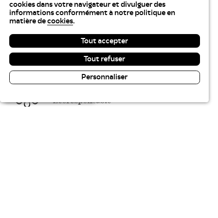
cookies dans votre navigateur et divulguer des
informations conformément à notre politique en
matière de
cookies
.
Tout accepter
Tout refuser
Personnaliser
Lecture & contraste
Tables Communes recrute
Plan du site
Gestion des cookies
Politique des cookies
Politique de confidentialité
Accessibilité : partiellement conforme
Aide sur ce site
Crédits
Liste des marchés
01 41 83 22 30