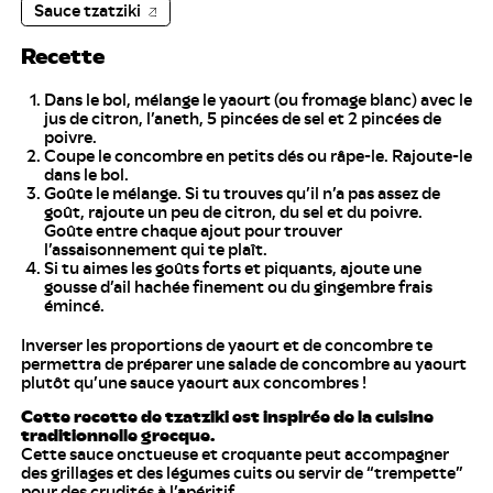
Sauce tzatziki
Recette
Dans le bol, mélange le yaourt (ou fromage blanc) avec le
jus de citron, l’aneth, 5 pincées de sel et 2 pincées de
poivre.
Coupe le concombre en petits dés ou râpe-le. Rajoute-le
dans le bol.
Goûte le mélange. Si tu trouves qu’il n’a pas assez de
goût, rajoute un peu de citron, du sel et du poivre.
Goûte entre chaque ajout pour trouver
l’assaisonnement qui te plaît.
Si tu aimes les goûts forts et piquants, ajoute une
gousse d’ail hachée finement ou du gingembre frais
émincé.
Inverser les proportions de yaourt et de concombre te
permettra de préparer une salade de concombre au yaourt
plutôt qu’une sauce yaourt aux concombres !
Cette recette de tzatziki est inspirée de la cuisine
traditionnelle grecque.
Cette sauce onctueuse et croquante peut accompagner
des grillages et des légumes cuits ou servir de “trempette”
pour des crudités à l’apéritif.