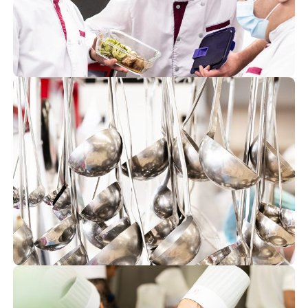
Chauffeurs
Cuisiniers
Compétences
Circuits-courts
Communes
Coopération
Convivialité
Collectivité
Convives
Chauffeurs
Cuisiniers