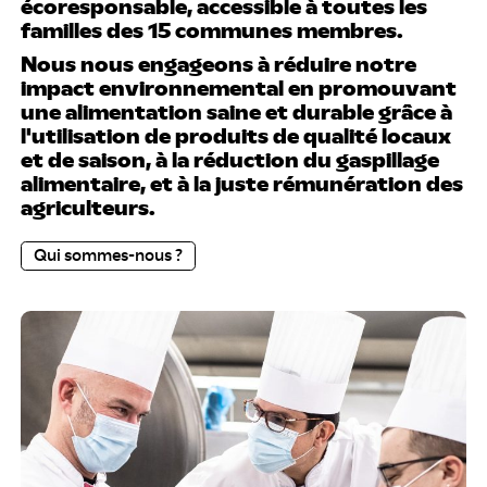
Coopération
écoresponsable, accessible à toutes les
Convivialité
familles des 15 communes membres.
Nous nous engageons à réduire notre
Collectivité
impact environnemental en promouvant
Convives
une alimentation saine et durable grâce à
l'utilisation de produits de qualité locaux
Chauffeurs
et de saison, à la réduction du gaspillage
alimentaire, et à la juste rémunération des
Cuisiniers
agriculteurs.
Compétences
Qui sommes-nous ?
Circuits-courts
Communes
Coopération
Convivialité
Collectivité
Convives