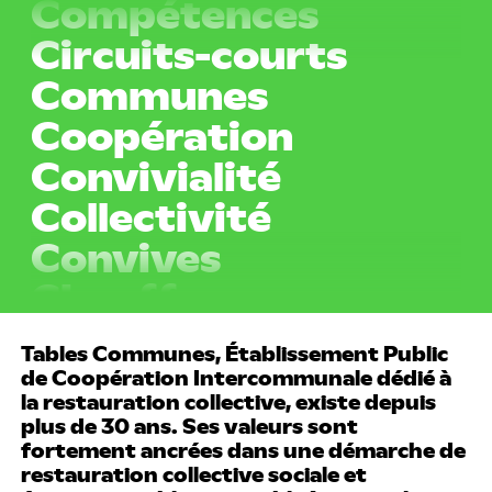
Compétences
Circuits-courts
Communes
Coopération
Convivialité
Collectivité
Convives
Chauffeurs
Cuisiniers
Tables Communes, Établissement Public
Compétences
de Coopération Intercommunale dédié à
Circuits-courts
la restauration collective, existe depuis
plus de 30 ans. Ses valeurs sont
Communes
fortement ancrées dans une démarche de
restauration collective sociale et