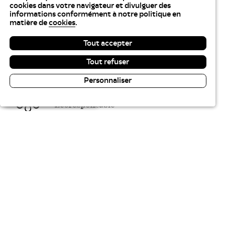
cookies dans votre navigateur et divulguer des
informations conformément à notre politique en
matière de
cookies
.
Tout accepter
Tout refuser
Personnaliser
Lecture & contraste
Tables Communes recrute
Plan du site
Gestion des cookies
Politique des cookies
Politique de confidentialité
Accessibilité : partiellement conforme
Aide sur ce site
Crédits
Liste des marchés
01 41 83 22 30