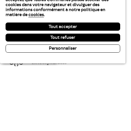
cookies dans votre navigateur et divulguer des
informations conformément à notre politique en
matière de
cookies
.
Tout accepter
Tout refuser
Personnaliser
Lecture & contraste
Tables Communes recrute
Plan du site
Gestion des cookies
Politique des cookies
Politique de confidentialité
Accessibilité : partiellement conforme
Aide sur ce site
Crédits
Liste des marchés