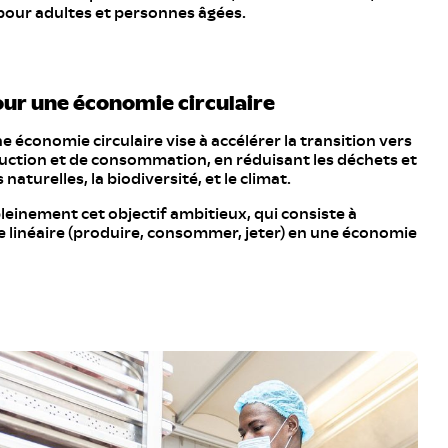
pour adultes et personnes âgées.
 210
Acide Benzoïque
211
Benzoate de Sodium
our une économie circulaire
 212
Benzoate de Potassium
 213
Benzoate de Calcium
ne économie circulaire vise à accélérer la transition vers
ction et de consommation, en réduisant les déchets et
 284
Acide Borique
aturelles, la biodiversité, et le climat.
 319
Butylhydroquinone Tertiaire / TBHQ
inement cet objectif ambitieux, qui consiste à
linéaire (produire, consommer, jeter) en une économie
 551
Dioxyde de Silicium
 552
Silicate de Calcium