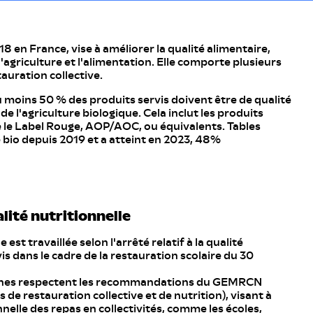
 950
Acésulfate de Potassium
 951
Aspartame
8 en France, vise à améliorer la qualité alimentaire,
 952
Cyclamate
 l'agriculture et l'alimentation. Elle comporte plusieurs
auration collective.
 954
Saccharine
au moins 50 % des produits servis doivent être de qualité
 962
Sel d’Aspartame et Acésulfame
de l'agriculture biologique. Cela inclut les produits
 le Label Rouge, AOP/AOC, ou équivalents. Tables
 1201
Polyvinylpyrrolidone
o depuis 2019 et a atteint en 2023, 48%
 1202
Polyvinylpolypyrrolidone
 620
Acide Glutamique
 621
Glutamate Monosodique
alité nutritionnelle
 622
Glutamate Monopotassique
 est travaillée selon l'arrêté relatif à la qualité
is dans le cadre de la restauration scolaire du 30
 623
Glutamate de Calcium
nes respectent les recommandations du GEMRCN
 624
Glutamate d’Ammonium
de restauration collective et de nutrition), visant à
nnelle des repas en collectivités, comme les écoles,
 625
Diglutamate de Magnésium