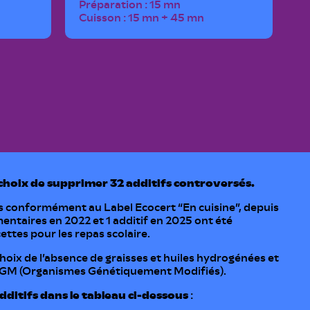
Préparation : 15 mn
Cuisson : 15 mn + 45 mn
choix de supprimer 32 additifs controversés.
fs conformément au Label Ecocert “En cuisine”, depuis
mentaires en 2022 et 1 additif en 2025 ont été
ttes pour les repas scolaire.
hoix de l’absence de graisses et huiles hydrogénées et
 OGM (Organismes Génétiquement Modifiés).
additifs dans le tableau ci-dessous
: