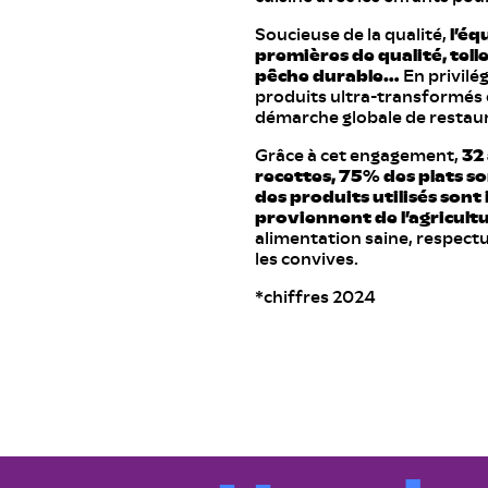
Soucieuse de la qualité,
l’éq
premières de qualité, telle
pêche durable…
En privilég
produits ultra-transformés et
démarche globale de restaur
Grâce à cet engagement,
32
recettes, 75% des plats s
des produits utilisés sont
proviennent de l’agricult
alimentation saine, respect
les convives.
*chiffres 2024