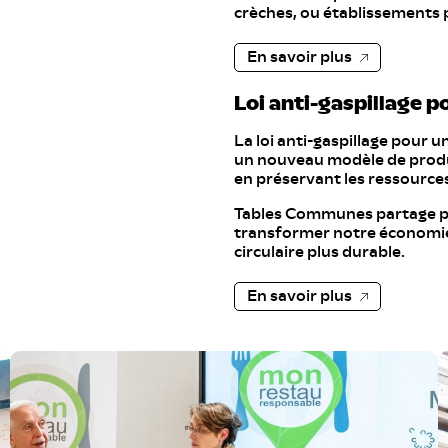
crèches, ou établissements 
E
En savoir plus
E 
Loi anti-gaspillage p
E
Conservateurs
E
La loi anti-gaspillage pour u
un nouveau modèle de produ
E
en préservant les ressources n
E
Tables Communes partage ple
transformer notre économie 
E
circulaire plus durable.
Antiagglomérants
E
En savoir plus