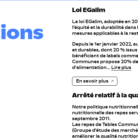
E
Loi EGalim
E
La loi EGalim, adoptée en 201
E
ions
l’équité et la durabilité dans
mesures applicables à la rest
Édulcorants
E
Depuis le 1er janvier 2022, 
E
et durables, dont 20 % issus 
bénéficiant de labels comme
E
Communes propose 20% de bi
d'alimentation…
Lire plus
E
E
En savoir plus
E
Arrêté relatif à la qu
E
Notre politique nutritionnelle
Exhausteurs de goûts
nutritionnelle des repas serv
E
septembre 2011.
Les repas de Tables Commu
E
(Groupe d'étude des marchés 
améliorer la qualité nutritio
E