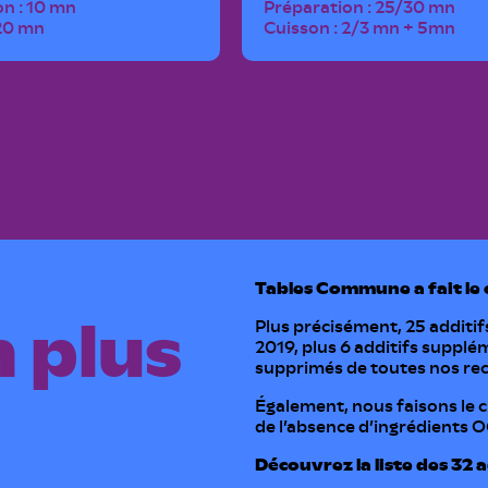
n : 10 mn
Préparation : 25/30 mn
 20 mn
Cuisson : 2/3 mn + 5mn
Tables Commune a fait le 
Plus précisément, 25 additi
 plus
2019, plus 6 additifs supplé
supprimés de toutes nos rece
Également, nous faisons le c
de l’absence d’ingrédients
Découvrez la liste des 32 