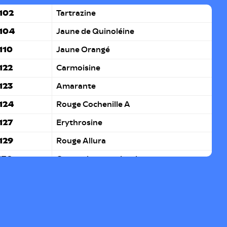
 102
Tartrazine
 104
Jaune de Quinoléine
 110
Jaune Orangé
 122
Carmoisine
 123
Amarante
 124
Rouge Cochenille A
 127
Erythrosine
 129
Rouge Allura
150c
Caramel ammoniacal
150d
Caramel sulfite-ammoniacal
171
Dioxyde de Titane
 172
Oxyde de Fer