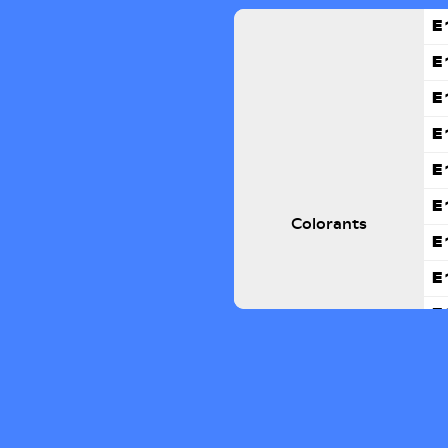
E
E
E
E
E
E
Colorants
E
E
E
E
E 
E