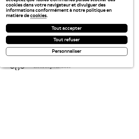
cookies dans votre navigateur et divulguer des
informations conformément à notre politique en
matière de
cookies
.
Tout accepter
Tout refuser
Personnaliser
Lecture & contraste
Tables Communes recrute
Plan du site
Gestion des cookies
Politique des cookies
Politique de confidentialité
Accessibilité : partiellement conforme
Aide sur ce site
Crédits
Liste des marchés