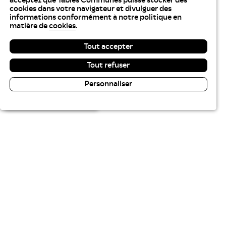
acceptez que Tables Communes puisse stocker des
cookies dans votre navigateur et divulguer des
informations conformément à notre politique en
matière de
cookies
.
Tout accepter
Tout refuser
Personnaliser
Lecture & contraste
« Merci, mes enfants adorent
votre soupe et vos carottes
râpées ! »
Idir, papa de Kilian CM2