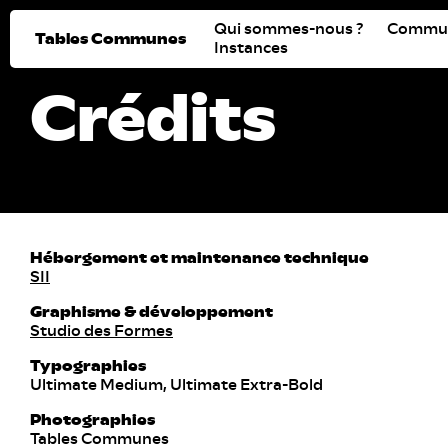
Qui sommes-nous ?
Commu
Tables Communes
Instances
Crédits
Hébergement et maintenance technique
SII
Graphisme & développement
Studio des Formes
Typographies
Ultimate Medium, Ultimate Extra-Bold
Photographies
Tables Communes