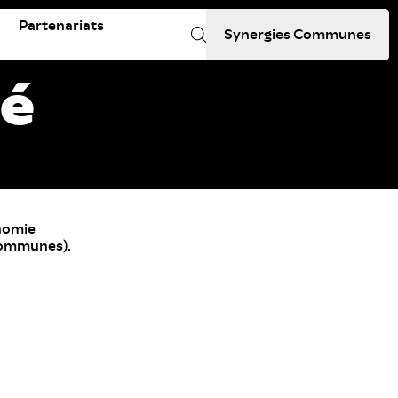
Partenariats
Synergies Communes
té
onomie
 Communes).