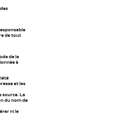
 des
 responsable
re de tout
ode de la
tionnée à
iété
presse et les
a source. La
ion du nom de
rer ni le