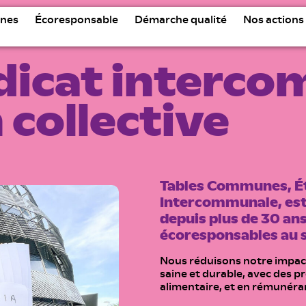
nes
Écoresponsable
Démarche qualité
Nos actions
dicat interc
 collective
Tables Communes, Ét
Intercommunale, est 
depuis plus de 30 ans
écoresponsables au
Nous réduisons notre impa
saine et durable, avec des pr
alimentaire, et en rémunéra