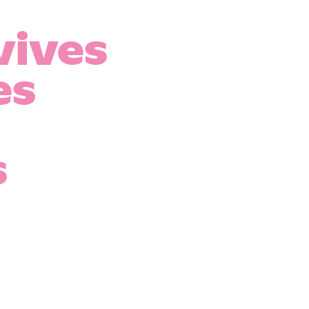
vives
es
s