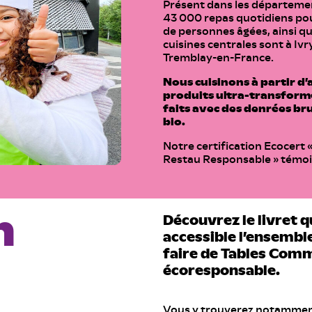
Présent dans les départemen
43 000 repas quotidiens pour
de personnes âgées, ainsi qu
cuisines centrales sont à Iv
Tremblay-en-France.
Nous cuisinons à partir d’
produits ultra-transformé
faits avec des denrées br
bio.
Notre certification Ecocert 
Restau Responsable » témo
n
Découvrez le livret 
accessible l’ensembl
faire de Tables Comm
écoresponsable.
Vous y trouverez notammen