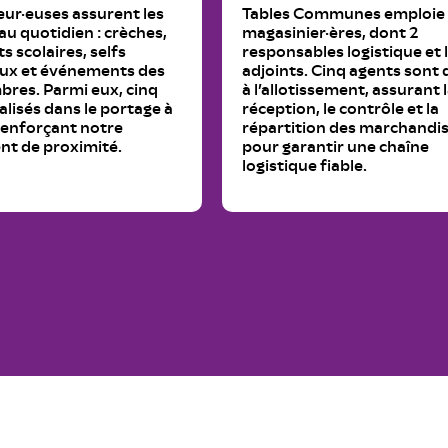
eur·euses assurent les
Tables Communes emploie 
 au quotidien : crèches,
magasinier·ères, dont 2
s scolaires, selfs
responsables logistique et 
x et événements des
adjoints. Cinq agents sont 
bres. Parmi eux, cinq
à l’allotissement, assurant 
alisés dans le portage à
réception, le contrôle et la
renforçant notre
répartition des marchandi
t de proximité.
pour garantir une chaîne
logistique fiable.