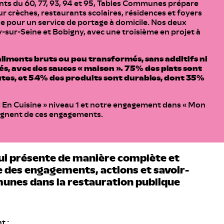
ts du 60, 77, 93, 94 et 95, Tables Communes prépare
 crèches, restaurants scolaires, résidences et foyers
e pour un service de portage à domicile. Nos deux
ry-sur-Seine et Bobigny, avec une troisième en projet à
aliments bruts ou peu transformés, sans additifs ni
s, avec des sauces « maison ». 75% des plats sont
utes, et 54% des produits sont durables, dont 35%
« En Cuisine » niveau 1 et notre engagement dans « Mon
ignent de ces engagements.
qui présente de manière complète et
e des engagements, actions et savoir-
unes dans la restauration publique
t :