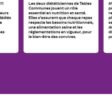
11
Les deux diététiciennes de Tables
6
Communes jouent un rôle
p
leurs
essentiel en nutrition et santé.
r
dédiés
Elles s'assurent que chaque repas
p
la
respecte les besoins nutritionnels,
s
une alimentation saine et les
d
ses
réglementations en vigueur, pour
d
le bien-être des convives.
p