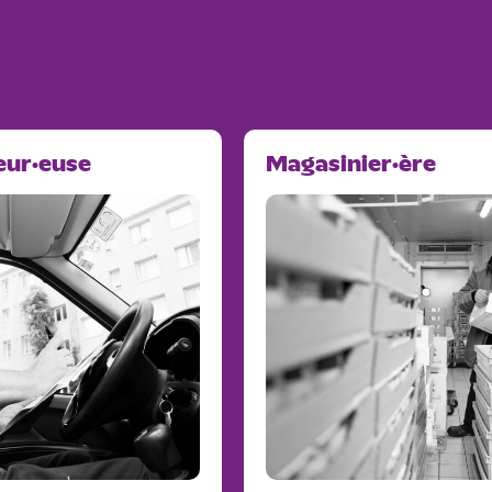
eur·euse
Magasinier·ère