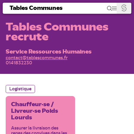
Tables Communes
Tables Communes
recrute
Service Ressources Humaines
contact@tablescommunes.fr
0141832230
Logistique
Chauffeur·se /
Livreur·se Poids
Lourds
Assurer la livraison des
repas des convives dans les