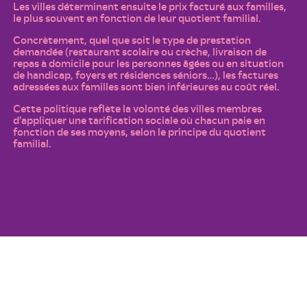
Les villes déterminent ensuite le prix facturé aux familles,
le plus souvent en fonction de leur quotient familial.
Concrètement, quel que soit le type de prestation
demandée (restaurant scolaire ou crèche, livraison de
repas à domicile pour les personnes âgées ou en situation
de handicap, foyers et résidences séniors…), les factures
adressées aux familles sont bien inférieures au coût réel.
Cette politique reflète la volonté des villes membres
d’appliquer une tarification sociale où chacun paie en
fonction de ses moyens, selon le principe du quotient
familial.