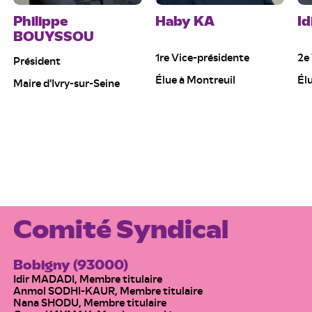
Philippe
Haby KA
I
BOUYSSOU
1re Vice-présidente
2e
Président
Élue à Montreuil
Él
Maire d'Ivry-sur-Seine
Comité Syndical
Bobigny (93000)
Idir MADADI, Membre titulaire
Anmol SODHI-KAUR, Membre titulaire
Nana SHODU, Membre titulaire