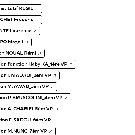
stitutif REGIE
CHET Frédéric
NTE Laurence
PO Magali
ion NOUAL Rémi
ion fonction Haby KA_1ère VP
tion I. MADADI_2èm VP
tion M. AWAD_3èm VP
tion P. BRUSCOLINI_4èm VP
ion A. CHARIFI_5èm VP
tion F. SADOU_6èm VP
tion M.NUNG_7èm VP