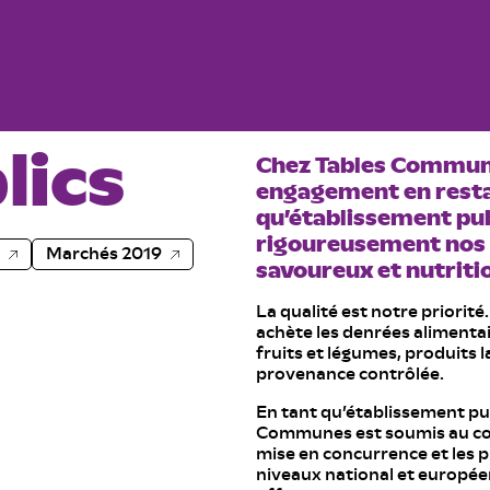
lics
Chez Tables Communes
engagement en restau
qu’établissement publ
rigoureusement nos f
Marchés 2019
savoureux et nutriti
La qualité est notre priorit
achète les denrées alimentair
fruits et légumes, produits lai
provenance contrôlée.
En tant qu’établissement pu
Communes est soumis au code
mise en concurrence et les 
niveaux national et europée